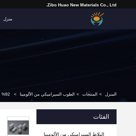
Zibo Huao New Materials Co., Ltd.
منزل
المنزل
>
المنتجات
>
الطوب السيراميكي من الألومينا
>
92% 95% 95% 99% طوب ألومينا عالي مع مقاومة ارتداء عالية
الفئات
البلاط السيراميكي من الألومينا