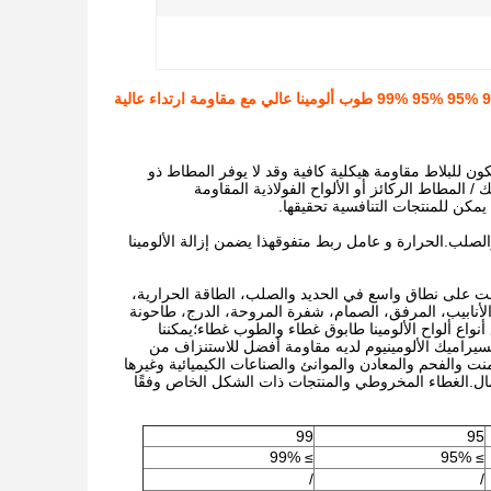
مة ارتداء عالية
كون للبلاط مقاومة هيكلية كافية وقد لا يوفر المطاط ذو
 المطاط الركائز أو الألواح الفولاذية المقاومة
يمكن للمنتجات التنافسية تحقيقها.
لصلب.الحرارة و عامل ربط متفوقهذا يضمن إزالة الألومينا
خدمت على نطاق واسع في الحديد والصلب، الطاقة الحرارية،
 الأنابيب، المرفق، الصمام، شفرة المروحة، الدرج، طاحونة
واع ألواح الألومينا طابوق غطاء والطوب غطاء؛يمكننا
سيراميك الألومينيوم لديه مقاومة أفضل للاستنزاف من
ت والفحم والمعادن والموانئ والصناعات الكيميائية وغيرها
ال.الغطاء المخروطي والمنتجات ذات الشكل الخاص وفقًا
99
95
≥ 99%
≥ 95%
/
/