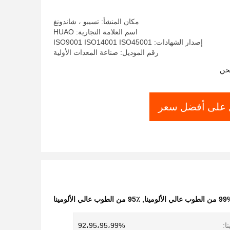
مكان المنشأ: تسيبو ، شاندونغ
اسم العلامة التجارية: HUAO
إصدار الشهادات: ISO9001 ISO14001 ISO45001
رقم الموديل: صناعة المعدات الأولية
حن
على أفضل سعر
 الطوب عالي الألومينا
,
95٪ من الطوب عالي الألومينا
ا:
92،95،95،99%