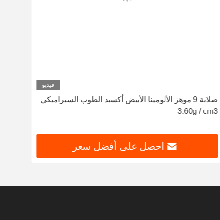
فيديو
صلابة 9 موهز الألومينا الأبيض أكسيد الطوب السيراميكي
العزل
3.60g / cm3
الطوب 
احصل على أفضل سعر