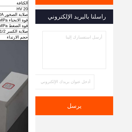
الكثافة
HV 20
صلابة الصخور HRA
راسلنا بالبريد الإلكتروني
قوة الانحناء MPa
قوة الضغط MPa
صلابة الكسر KIc MPam 1/2
حجم الارتداء
يرسل