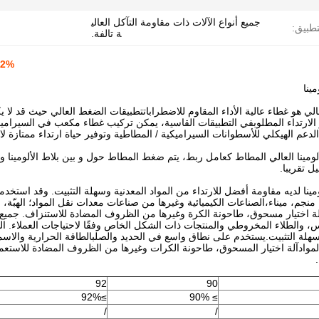
جميع أنواع الآلات ذات مقاومة التآكل العالي
تطبيق:
ة تالفة.
92% 95% 95% 99% طوب ألومينا عالي مع مقاو
ينا
الي هو غطاء عالية الأداء المقاوم للاضطراباتتطبيقات الضغط العالي حيث قد لا ي
 الارتداء المطلوبفي التطبيقات القاسية، يمكن تركيب غطاء مكعب في السيراميك /
لدعم الهيكلي للأسطوانات السيراميكية / المطاطية وتوفير حياة ارتداء ممتازة لا 
مينا العالي المطاط كعامل ربط، يتم ضغط المطاط حول و بين بلاط الألومينا وا
 تقريبا.
مينا لديه مقاومة أفضل للارتداء من المواد المعدنية وسهلة التثبيت. وقد است
منجم، ميناء،الصناعات الكيميائية وغيرها من صناعات معدات نقل المواد؛ الهبّة،
آلة اختيار مسحوق، طاحونة الكرة وغيرها من الظروف المضادة للاستنزاف. جميع أن
، والطلاء المخروطي والمنتجات ذات الشكل الخاص وفقًا لاحتياجات العملاء. ال
وسهلة التثبيت.يستخدم على نطاق واسع في الحديد والصلبالطاقة الحرارية والاسمن
موادآلة اختيار المسحوق، طاحونة الكرات وغيرها من الظروف المضادة للاستعم
92
90
≥92%
≥ 90%
/
/