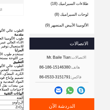
طلاءات السيراميك
(18)
ال
لوحات السيراميك
(8)
الألومينا الأبيض المنصهر
(9)
الطوب عالي الألوم
مقدمة
طوب الألومينا الع
الأداء العالي عمر
الاتصالات
للاستعمال،توفير ا
المزايا
تستخدم طوب الألو
الاتصالات:
Mr. Baile Tian
من اللوحة مستحيل
التطبيق
الطوب عالي الألو
هاتف:
86-186-15146380
الاسمنت، الفحم، 
الكرة، المغذّي، 
فاكس:
86-0533-3151791
تصميم وإنتاج قوس
المواد المعدنية 
من معدات نقل ال
لاحتياجات العملاء.
البيانات التقنية
الفئة
ال
أوه
3
2
الدردشة الآن
ZrO
2