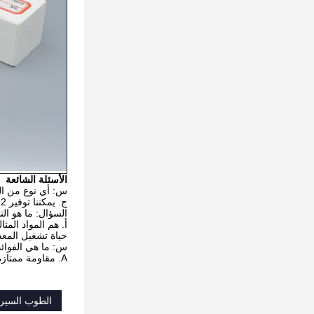
الأسئلة الشائعة
س: أي نوع من ال
ج. يمكننا توفير 92% الألومينا، 95% الألومينا، 97% الألومينا و ZTA البلاط للعملاء.
السؤال: ما هو الت
أ. هم المواد الم
حياة تشغيل المعد
س: ما هي الفوائد 
A. مقاومة ممتازة لمكافحة التآكل والتآكل ؛ حياة أطول من مواد حماية التآكل التقليدية ؛ تجنب وقت التوقف وتعظيم الإنتاجية.
الطوب السيرام