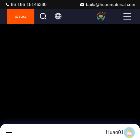
86-186-15146380
baile@huaomaterial.com
محادثة
Huao01