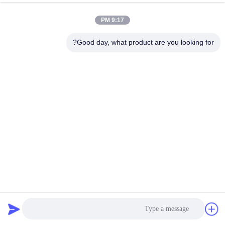
9:17 PM
Good day, what product are you looking for?
92% 95% 95% 99% طوب ألومينا عالي مع مقاومة ارتداء عالية
الطوب السيراميكي من الألومينا
2025-04-12
154 الرؤى