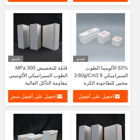
سعر
فيديو
فيديو
92% الألومينا الطوب
قابلة للتخصيص 300 MPa
السيراميكي 3.60g/Cm3 9
الطوب السيراميكي الألوميني
محس للطاحونة الكرة
مقاومة التآكل العالية
والأنابيب
احصل على أفضل
احصل على أفضل سعر
سعر