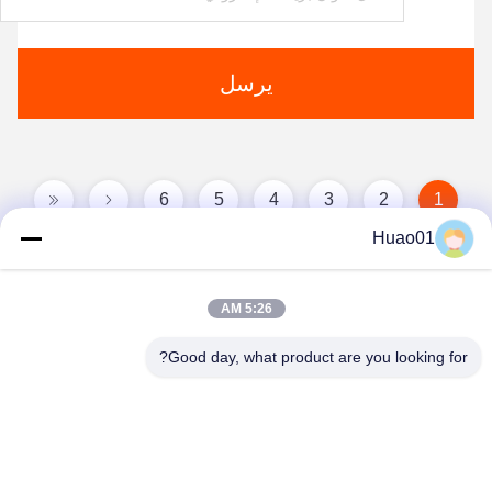
يرسل
6
5
4
3
2
1
Huao01
5:26 AM
Good day, what product are you looking for?
Zibo Huao New Materials Co., Ltd.
baile@huaomaterial.com