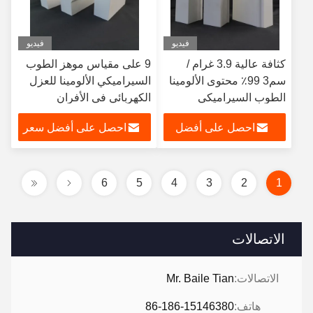
فيديو
فيديو
كثافة عالية 3.9 غرام /
9 على مقياس موهز الطوب
سم3 99٪ محتوى الألومينا
السيراميكي الألومينا للعزل
الطوب السيراميكي
الكهربائي في الأفران
مقاومة عالية للتآكل
الصناعية والأفران
احصل على أفضل
احصل على أفضل سعر
سعر
6
5
4
3
2
1
الاتصالات
الاتصالات:
Mr. Baile Tian
هاتف:
86-186-15146380