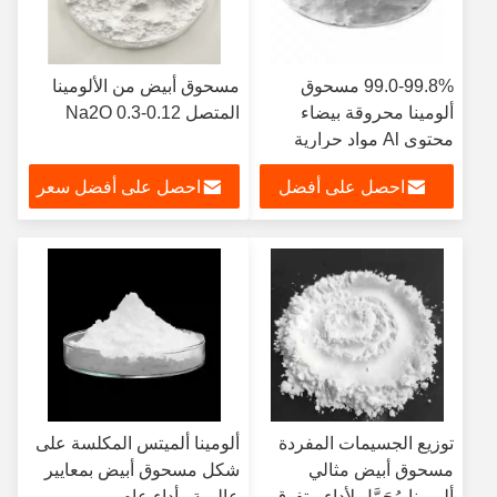
99.0-99.8% مسحوق
مسحوق أبيض من الألومينا
ألومينا محروقة بيضاء
المتصل 0.12-0.3 Na2O
محتوى Al مواد حرارية
احصل على أفضل
احصل على أفضل سعر
سعر
توزيع الجسيمات المفردة
ألومينا ألميتس المكلسة على
مسحوق أبيض مثالي
شكل مسحوق أبيض بمعايير
ألومينا مُحَمَّل لأداءٍ متفوق
عالمية وأداء عام