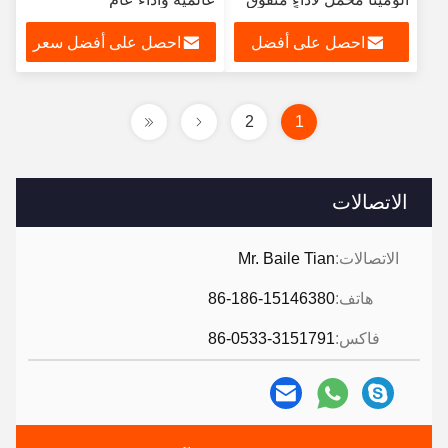
احصل على أفضل
احصل على أفضل سعر
سعر
2
1
الاتصالات
الاتصالات:
Mr. Baile Tian
هاتف:
86-186-15146380
فاكس:
86-0533-3151791