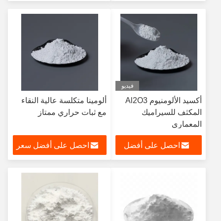
سعر
فيديو
أكسيد الألومنيوم Al2O3
ألومينا متكلسة عالية النقاء
المكثف للسيراميك
مع ثبات حراري ممتاز
المعماري
احصل على أفضل
احصل على أفضل سعر
سعر