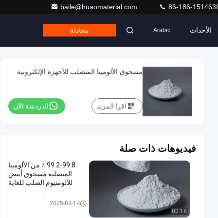
baile@huaomaterial.com
86-186-151463
الأحداث
محادثة
Arabic
مسحوق الألومينا المتصلب للأجهزة الإلكترونية
اقرأ المزيد
الدردشة الآن
فيديوهات ذات صلة
99.2-99.8 ٪ من الألومينا
المتصلبة مسحوق أبيض
للألومنيوم الصلب للغاية
الألومينا المكلس
2025-04-14
00:18