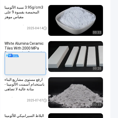
3.95g/cm3 نسبة الألومينا
المحمصة بقسوة 9 على
مقياس موهز
الألومينا المكلس
2025-04-14
00:33
White Alumina Ceramic
Tiles With 2000 MPa
Compressive Strength
And 9 On Mohs Scale
Hardness For Industrial
And Chemical Processing
البلاط السيراميكي من الألومينا
00:20
2025-11-10
Equipment
ارفع مستوى مشاريع البناء
باستخدام أسمنت الألومينا -
متانة عالية لا تضاهى
البلاط السيراميكي من الألومينا
2025-07-07
00:33
البلاط السيراميكي للألومينا