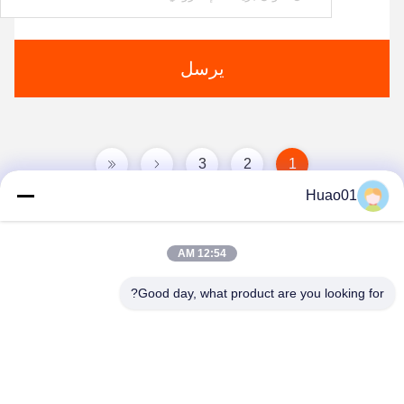
يرسل
3
2
1
Huao01
12:54 AM
Good day, what product are you looking for?
Zibo Huao New Materials Co., Ltd.
baile@huaomaterial.com