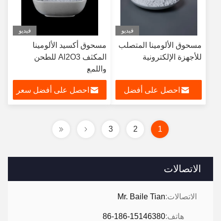
فيديو
فيديو
مسحوق الألومينا المتصلب
مسحوق أكسيد الألومينا
للأجهزة الإلكترونية
المكثف Al2O3 للطحن
واللمع
احصل على أفضل
احصل على أفضل سعر
سعر
3
2
1
الاتصالات
الاتصالات:
Mr. Baile Tian
هاتف:
86-186-15146380