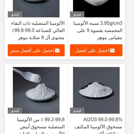
فيديو
فيديو
3.95g/cm3 نسبة الألومينا
الألومينا المتصلبة ذات النقاء
المحمصة بقسوة 9 على
العالي للصناعة 99.0-99.8٪
مقياس موهز
محتوى أل 9 صلابة موهز
احصل على أفضل
احصل على أفضل سعر
سعر
فيديو
فيديو
99.0-99.8% Al2O3
99.2-99.8 ٪ من الألومينا
مسحوق الألومينا المكثف
المتصلبة مسحوق أبيض
مع كثافة أكثر من
للألومنيوم الصلب للغاية