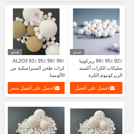
سعر
فيديو
فيديو
92٪ 95٪ 99٪ زيركونيا
AL2O3 92٪ 95٪ 99٪ 99٪
سليكات الكرات أكسيد
كرات طحن السيراميكية من
الزيركونيوم الكرة
الألومينا
احصل على أفضل
احصل على أفضل سعر
سعر