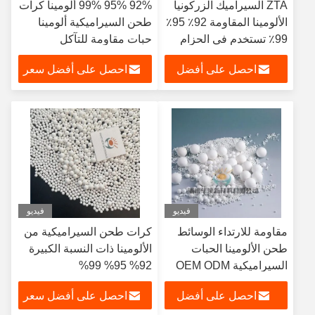
ZTA السيراميك الزركونيا
92% 95% 99% ألومينا كرات
الألومينا المقاومة 92٪ 95٪
طحن السيراميكية ألومينا
99٪ تستخدم في الحزام
حبات مقاومة للتآكل
المطاطي
احصل على أفضل
احصل على أفضل سعر
سعر
فيديو
فيديو
مقاومة للارتداء الوسائط
كرات طحن السيراميكية من
طحن الألومينا الحبات
الألومينا ذات النسبة الكبيرة
السيراميكية OEM ODM
92% 95% 99%
احصل على أفضل
احصل على أفضل سعر