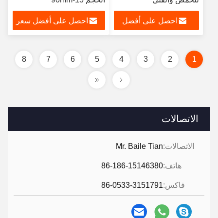
احصل على أفضل
احصل على أفضل سعر
سعر
8
7
6
5
4
3
2
1
الاتصالات
الاتصالات:
Mr. Baile Tian
هاتف:
86-186-15146380
فاكس:
86-0533-3151791