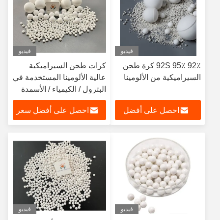
فيديو
فيديو
92٪ 95٪ 92S كرة طحن
كرات طحن السيراميكية
السيراميكية من الألومينا
عالية الألومينا المستخدمة في
البترول / الكيمياء / الأسمدة
احصل على أفضل
احصل على أفضل سعر
سعر
فيديو
فيديو