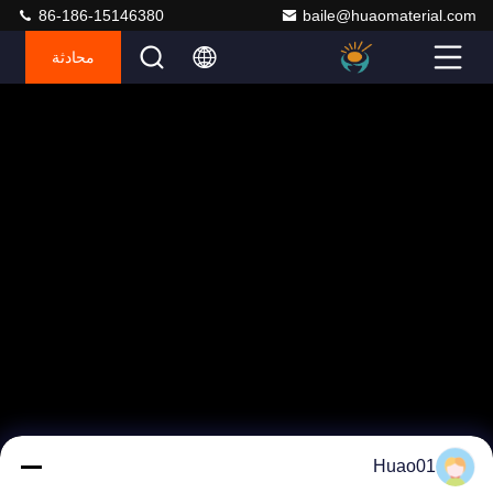
86-186-15146380
baile@huaomaterial.com
محادثة
Huao01