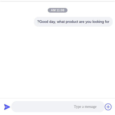
11:08 AM
Good day, what product are you looking for?
مقاومة للارتداء الوسائط طحن الألومينا الحبات السيراميكية OEM
ODM
كرات الطحن السيراميكية من الألومينا
2025-04-12
71 الرؤى