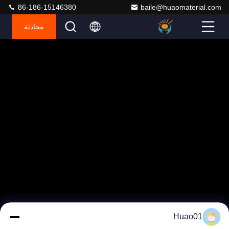
86-186-15146380
baile@huaomaterial.com
محادثة
Huao01