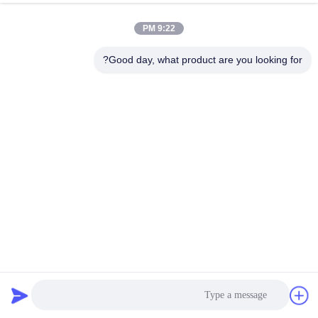
9:22 PM
Good day, what product are you looking for?
صلابة عالية صفائح السيراميك الارتداء صلابة > 88HRV حجم
الارتداء < 0.30cm3
ألواح سيراميك الألومينا
2025-04-14
7 الرؤى