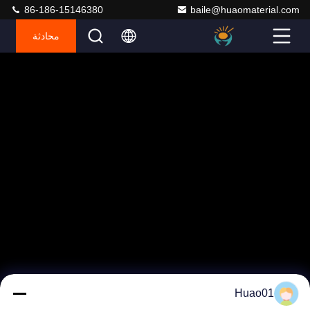
86-186-15146380
baile@huaomaterial.com
محادثة
Huao01