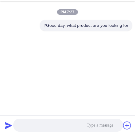
7:27 PM
Good day, what product are you looking for?
99.2٪ الألومينيا المطبوعة T60 T64 المواد الخام في فرن القوس
الكهربائي
الألومينا المطبوعة
2025-04-14
167 الرؤى