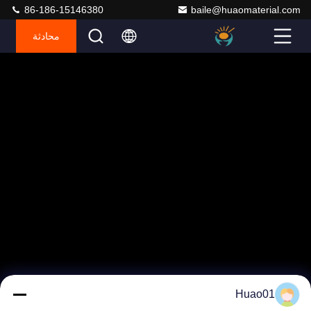
86-186-15146380
baile@huaomaterial.com
محادثة
Huao01