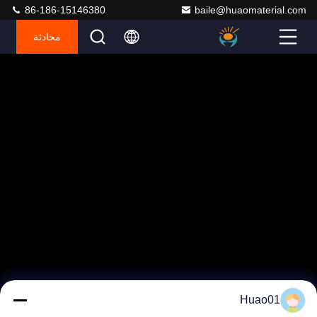
86-186-15146380
baile@huaomaterial.com
محادثة
Huao01