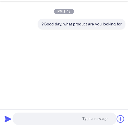
1:48 PM
Good day, what product are you looking for?
الألومينا المتصلبة ذات النقاء العالي للصناعة 99.0-99.8٪ محتوى أل
9 صلابة موهز
الألومينا المكلس
2025-04-14
257 الرؤى