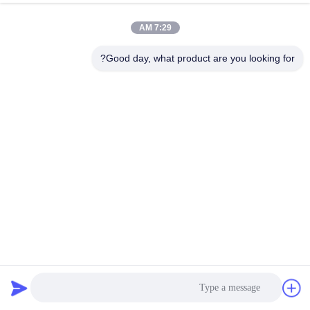
7:29 AM
Good day, what product are you looking for?
صلابة 9 موهز الألومينا الأبيض أكسيد الطوب السيراميكي 3.60g /
cm3
الطوب السيراميكي من الألومينا
2025-04-12
108 الرؤى