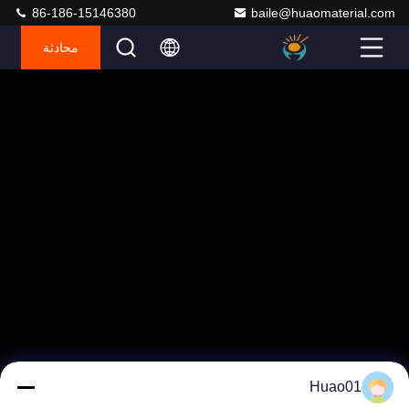
86-186-15146380
baile@huaomaterial.com
محادثة
Huao01