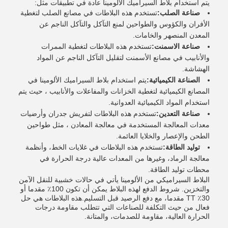
يتم استخدام بلاط السيراميك الألومينا عادة في تطبيقات مثل:
صناعة الصلب:
تستخدم هذه البلاطات في مصانع الصلب لتغطية
الأفران والكؤوس والطواحين لمنع التآكل والتآكل الناجم عن
المعدن المنصهر والخامات.
صناعة الاسمنت:
تستخدم هذه البلاطات لتغطية الممرات
والأنابيب في مصانع الأسمنت لتقليل التآكل الناجم عن المواد
الهشاشة.
الصناعة الكيميائية:
يتم استخدام بلاط السيراميك الألومينا في
المصانع الكيميائية لتغطية الخزانات والمفاعلات والأنابيب ، حيث يتم
استخدام المواد الكيميائية العدوانية.
صناعة التعدين:
تستخدم هذه البلاطات لتفريش جدران وأرضيات
معدات المعالجة المستخدمة في معالجة المعادن ، مثل طواحين
الطحن والإعصار والخلايا العائمة.
توليد الطاقة:
تستخدم هذه البلاطات في غلايات الخط، وأنظمة
معالجة الرماد، وغيرها من المعدات عالية درجة الحرارة في
محطات توليد الطاقة.
البلاط السيراميكي من الألومينا يأتي في حالات خشبية للنقل الآمن
والتخزين. شروط الدفع لهذه البلاط يمكن أن تكون 100٪ مقدما أو
30٪ TT مقدما، مع دفع الرصيد قبل التسليم.هذه البلاطات هي حل
فعال من حيث التكلفة للصناعات التي تتطلب مقاومة درجات
الحرارة العالية، مقاومة للصدمات، والمتانة.