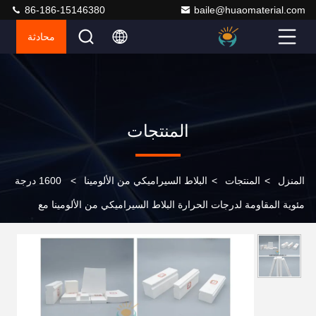
86-186-15146380
baile@huaomaterial.com
محادثة
المنتجات
المنزل
>
المنتجات
>
البلاط السيراميكي من الألومينا
>
1600 درجة
مئوية المقاومة لدرجات الحرارة البلاط السيراميكي من الألومينا مع
مقاومة الكيماويات واللبس