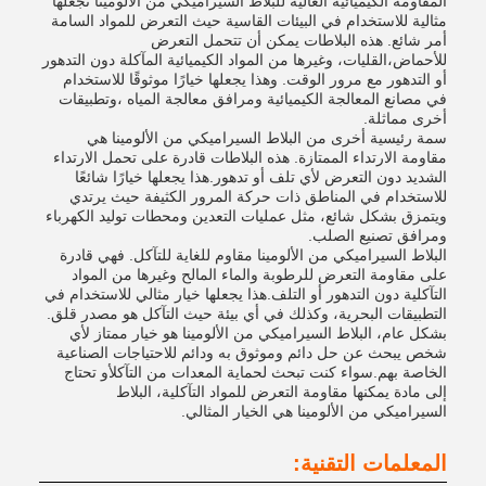
المقاومة الكيميائية العالية للبلاط السيراميكي من الألومينا تجعلها
مثالية للاستخدام في البيئات القاسية حيث التعرض للمواد السامة
أمر شائع. هذه البلاطات يمكن أن تتحمل التعرض
للأحماض،القليات، وغيرها من المواد الكيميائية المآكلة دون التدهور
أو التدهور مع مرور الوقت. وهذا يجعلها خيارًا موثوقًا للاستخدام
في مصانع المعالجة الكيميائية ومرافق معالجة المياه ،وتطبيقات
أخرى مماثلة.
سمة رئيسية أخرى من البلاط السيراميكي من الألومينا هي
مقاومة الارتداء الممتازة. هذه البلاطات قادرة على تحمل الارتداء
الشديد دون التعرض لأي تلف أو تدهور.هذا يجعلها خيارًا شائعًا
للاستخدام في المناطق ذات حركة المرور الكثيفة حيث يرتدي
ويتمزق بشكل شائع، مثل عمليات التعدين ومحطات توليد الكهرباء
ومرافق تصنيع الصلب.
البلاط السيراميكي من الألومينا مقاوم للغاية للتآكل. فهي قادرة
على مقاومة التعرض للرطوبة والماء المالح وغيرها من المواد
التآكلية دون التدهور أو التلف.هذا يجعلها خيار مثالي للاستخدام في
التطبيقات البحرية، وكذلك في أي بيئة حيث التآكل هو مصدر قلق.
بشكل عام، البلاط السيراميكي من الألومينا هو خيار ممتاز لأي
شخص يبحث عن حل دائم وموثوق به ودائم للاحتياجات الصناعية
الخاصة بهم.سواء كنت تبحث لحماية المعدات من التآكلأو تحتاج
إلى مادة يمكنها مقاومة التعرض للمواد التآكلية، البلاط
السيراميكي من الألومينا هي الخيار المثالي.
المعلمات التقنية: