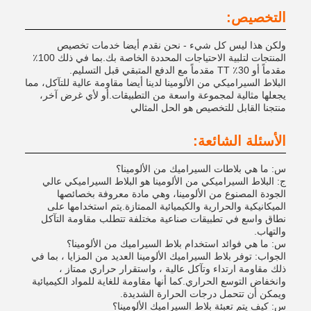
التخصيص:
ولكن هذا ليس كل شيء - نحن نقدم أيضا خدمات تخصيص
المنتجات لتلبية الاحتياجات المحددة الخاصة بك.بما في ذلك 100٪
مقدماً أو 30٪ TT مقدماً مع الدفع المتبقي قبل التسليم.
البلاط السيراميكي من الألومينا لدينا أيضا مقاومة عالية للتآكل، مما
يجعلها مثالية لمجموعة واسعة من التطبيقات.أو لأي غرض آخر،
منتجنا القابل للتخصيص هو الحل المثالي
الأسئلة الشائعة:
س: ما هي بلاطات السيراميك من الألومينا؟
ج: البلاط السيراميكي من الألومينا هو البلاط السيراميكي عالي
الجودة المصنوع من الألومينا، وهي مادة معروفة بخصائصها
الميكانيكية والحرارية والكيميائية الممتازة.يتم استخدامها على
نطاق واسع في تطبيقات صناعية مختلفة تتطلب مقاومة التآكل
والتهاب.
س: ما هي فوائد استخدام بلاط السيراميك من الألومينا؟
الجواب: توفر بلاط السيراميك الألومينا العديد من المزايا ، بما في
ذلك مقاومة ارتداء وتآكل عالية ، واستقرار حراري ممتاز ،
وانخفاض التوسع الحراري.كما أنها مقاومة للغاية للمواد الكيميائية
ويمكن أن تتحمل درجات الحرارة الشديدة.
س: كيف يتم تعبئة بلاط السيراميك الألومينا؟