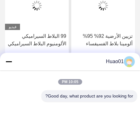
فيديو
تزيين الأرضية 92% 95%
99 البلاط السيراميكي
ألومينا بلاط الفسيفساء
الألومنيوم البلاط السيراميكي
مقاومة للآثار
الباليستيكي للقفل الهوائي
Huao01
احصل على أفضل سعر
احصل على أفضل سعر
10:05 PM
Good day, what product are you looking for?
Zibo Huao New Materials Co., Ltd.
baile@huaomaterial.com
86-186-15146380