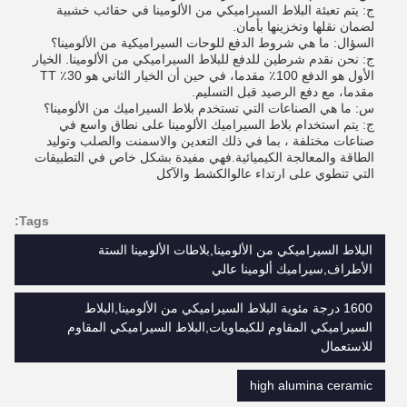
ج: يتم تعبئة البلاط السيراميكي من الألومينا في حقائب خشبية
لضمان نقلها وتخزينها بأمان.
السؤال: ما هي شروط الدفع للوحات السيراميكية من الألومينا؟
ج: نحن نقدم شرطين للدفع للبلاط السيراميكي من الألومينا. الخيار
الأول هو الدفع 100٪ مقدما، في حين أن الخيار الثاني هو 30٪ TT
مقدما، مع دفع الرصيد قبل التسليم.
س: ما هي الصناعات التي تستخدم بلاط السيراميك من الألومينا؟
ج: يتم استخدام بلاط السيراميك الألومينا على نطاق واسع في
صناعات مختلفة ، بما في ذلك التعدين والاسمنت والصلب وتوليد
الطاقة والمعالجة الكيميائية.فهي مفيدة بشكل خاص في التطبيقات
التي تنطوي على ارتداء عالوالكشط والآكل
Tags:
البلاط السيراميكي من الألومينا,بلاطات الألومينا الستة
الأطراف,سيراميك ألومينا عالي
1600 درجة مئوية البلاط السيراميكي من الألومينا,البلاط
السيراميكي المقاوم للكيماويات,البلاط السيراميكي المقاوم
للاستعمال
high alumina ceramic