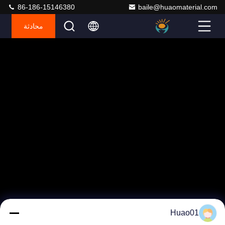
86-186-15146380
baile@huaomaterial.com
محادثة
Huao01