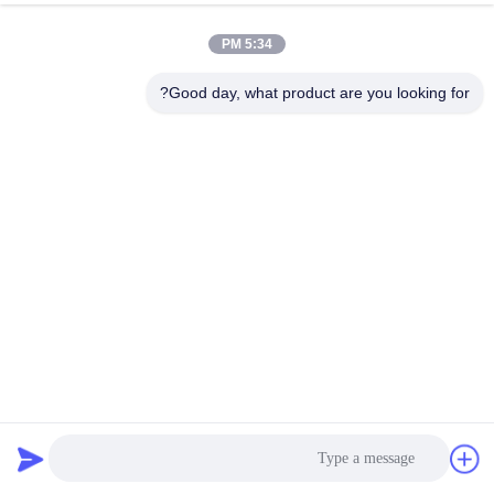
5:34 PM
Good day, what product are you looking for?
99 البلاط السيراميكي الألومنيوم البلاط السيراميكي الباليستيكي
للقفل الهوائي
البلاط السيراميكي من الألومينا
2025-04-14
6 الرؤى