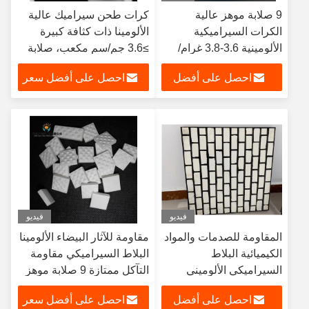
9 صلابة موهز عالية
كرات طحن سيراميك عالية
الكرات السيراميكية
الألومينا ذات كثافة كبيرة
الألومينية 3.6-3.8 غرام/
≥3.6 جم/سم مكعب، صلابة
سم3
8.5-9 موهس، ونقاوة
احصل على أفضل
احصل على أفضل سعر
85%-99.9% لصناعة
الإلكترونيات
سعر
فيديو
فيديو
المقاومة للصدمات والمواد
مقاومة للآثار البيضاء الألومينا
الكيميائية البلاط
البلاط السيراميكي مقاومة
السيراميكي الألوميني
التآكل ممتازة 9 صلابة موهز
المقاوم لدرجات الحرارة
احصل على أفضل
احصل على أفضل سعر
حتى 1600 درجة مئوية