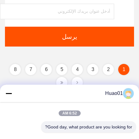
يرسل
8
7
6
5
4
3
2
1
Huao01
6:52 AM
Good day, what product are you looking for?