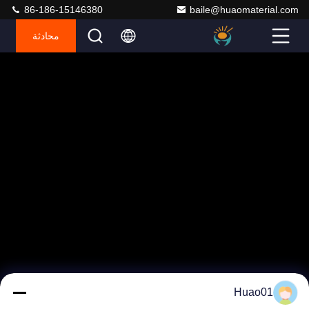
86-186-15146380
baile@huaomaterial.com
محادثة
Huao01