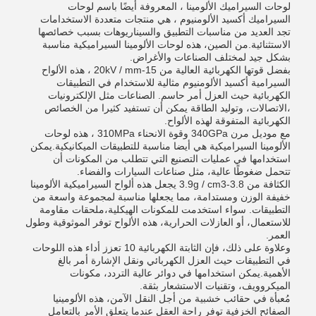
لوحات السيراميك الألومينا ، المعروفة أيضًا باسم لوحات
السيراميك أكسيد الألومنيوم ، هي منتجات متعددة الاستخدامات
تجد العديد من مناسبات التطبيق والسيناريوهات بسبب خصائصها
الاستثنائية.من الصين، هذه لوحات الألومينا السيراميكية مناسبة
بشكل جيد لمختلف الصناعات والأغراض.
بفضل قوتها الكهربائية العالية من 15-20kV / mm ، هذه الألواح
السيرامية أكسيد الألومنيوم مثالية للاستخدام في التطبيقات
الكهربائية حيث العزل أمر حاسم. الصناعات مثل الإلكترونيات
،الاتصالات، وتوليد الطاقة يمكن أن تستفيد كثيرا من الخصائص
الكهربائية المتفوقة لهذه الألواح.
مع موديل مرن 340GPa وقوة الانحناء 310MPa ، هذه لوحات
الألومينا السيراميكية هي أيضا مناسبة للتطبيقات الميكانيكية.يمكن
استخدامها في عمليات التصنيع التي تتطلب من المكونات أن
تتحمل ضغوطًا عالية، مثل صناعات السيارات والفضاء.
الكثافة من 3.8-3.9g / cm3 يجعل هذه ألواح السيراميكية الألومينا
خفيفة الوزن ومستدامة، مما يجعلها مناسبة لمجموعة واسعة من
التطبيقات. سواء استخدمت للمكونات الهيكلية،ملحقات مقاومة
للاستعمال، أو العازلات الحرارية، هذه الألواح توفر الموثوقية وطول
العمر.
وعلاوة على ذلك، فإن الثابتة الكهربائية 10 تعزز أداء هذه اللوحات
في التطبيقات حيث العزل الكهربائي ونقل الإشارة أمر بالغ
الأهمية.يمكن استخدامها في دوائر عالية التردد، مكونات
الميكروويف، وتقنيات الاستشعار بثقة.
مُعبأة في حقائب خشبية من أجل النقل الآمن، هذه الألومينيا
الصفائح الخزفية توفر راحة العقل عندما يتعلق الأمر بالتعامل