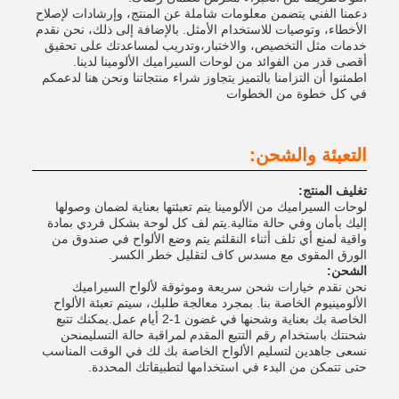
دعمنا الفني يتضمن معلومات شاملة عن المنتج، وإرشادات لإصلاح
الأخطاء، وتوصيات للاستخدام الأمثل. بالإضافة إلى ذلك، نحن نقدم
خدمات مثل التخصيص، والاختبار،وتدريب لمساعدتك على تحقيق
أقصى قدر من الفوائد من لوحات السيراميك الألومينا لدينا.
اطمئنوا أن التزامنا بالتميز يتجاوز شراء منتجاتنا ونحن هنا لدعمكم
في كل خطوة من الخطوات
التعبئة والشحن:
تغليف المنتج:
لوحات السيراميك من الألومينا يتم تعبئتها بعناية لضمان وصولها
إليك بأمان وفي حالة مثالية.يتم لف كل لوحة بشكل فردي بمادة
واقية لمنع أي تلف أثناء النقلثم يتم وضع الألواح في صندوق من
الورق المقوى مع مسدس كاف لتقليل خطر الكسر.
الشحن:
نحن نقدم خيارات شحن سريعة وموثوقة لألواح السيراميك
الألومينيوم الخاصة بنا. بمجرد معالجة طلبك، سيتم تعبئة الألواح
الخاصة بك بعناية وشحنها في غضون 1-2 أيام عمل.يمكنك تتبع
شحنتك باستخدام رقم التتبع المقدم لمراقبة حالة التسليمنحن
نسعى جاهدين لتسليم الألواح الخاصة بك لك في الوقت المناسب
حتى تتمكن من البدء في استخدامها لتطبيقاتك المحددة.