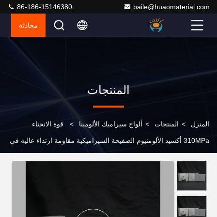
86-186-15146380
baile@huaomaterial.com
محادثة
المنتجات
المنزل
>
المنتجات
>
ألواح سيراميك الألومينا
>
قوة الانحناء
310MPa أكسيد الألومنيوم الصفيحة السيراميكية مقاومة ارتداء عالية في
البيئات الصناعية والعمل الثقيل