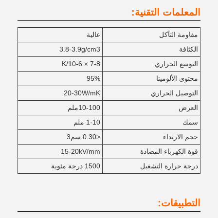
المعلمات التقنية:
مقاومة التآكل
عالية
الكثافة
3.8-3.9g/cm3
التوسع الحراري
7-8 × 10-6/K
محتوى الألومينا
95%
التوصيل الحراري
20-30W/mK
العرض
10-100ملم
سمك
1-10 ملم
حجم الارتداء
<0.30 سم3
قوة الكهرباء المضادة
15-20kV/mm
درجة حرارة التشغيل
1500 درجة مئوية
التطبيقات: