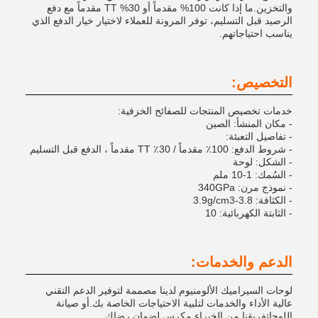
والتخزين.ما إذا كانت 100% مقدماً أو 30% TT مقدماً مع دفع
الرصيد قبل التسليم، توفر المرونة للعملاء لاختيار خيار الدفع الذي
يناسب احتياجاتهم.
التخصيص:
خدمات تخصيص المنتجات للصفائح الخزفية:
- مكان المنشأ: الصين
- تفاصيل التعبئة:
- شروط الدفع: 100٪ مقدماً / 30٪ TT مقدماً ، الدفع قبل التسليم
- الشكل: لوحة
- السُمك: 1-10 ملم
- نموذج مرن: 340GPa
- الكثافة: 3.8-3.9g/cm3
- الثابتة الكهربائية: 10
الدعم والخدمات:
لوحات السيراميك الألومنيوم لدينا مصممة لتوفير الدعم التقني
عالية الأداء والخدمات لتلبية الاحتياجات الخاصة بك.أو صيانة
اللوحاتفريقنا من الخبراء مكرس لضمان رضاك.