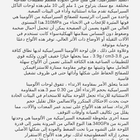
مختلفة. مع سمك يتراوح من 1 ملم إلى 10 ملم،هذه لوحات التآكل
السيراميكية تقدم متانة استثنائية وأداء في البيئات الصعبة.
واحدة من الميزات الرئيسية للصفائح السيراميكية من الألومينا هي
قوتها المثيرة للإعجاب في الانحناء من 310MPa.هذا المستوى
العالي من القوة يضمن أن الصفيحة يمكن أن تتحمل أحمال ضخمة
وضغوط دون المساس بسلامتها الهيكليةسواء كانت تستخدم في
الآلات الثقيلة أو الأوضاع ذات الأثر العالي، توفر هذه الألواح دعمًا
وحماية موثوقة.
وعلاوة على ذلك ، فإن لوحة الألومينا السيراميكية لديها نطاق كثافة
من 3.8-3.9g / cm3 ، مما يجعلها خيارًا خفيف الوزن ولكنه قوي
للتطبيقات الصناعية.هذه الكثافة المثلى تضمن أن الألواح سهلة
التعامل معها وتثبيتها مع توفير مقاومة ممتازة للاستنزافيمكن
للصفائح الحفاظ على شكلها وأدائها حتى في ظروف تشغيل
قاسية.
عندما يتعلق الأمر بمقاومة الارتداء ، تتفوق لوحات الألومينا
السيراميكية بحجم الارتداء أقل من 0.30 سم 3.هذه المقاومة
الاستثنائية للارتداء تجعل اللوحة مثالية للاستخدام في البيئات الحادة
حيث يحدث الاحتكاك المتكرر والاتصالمن خلال تقليل حجم
الارتداء، تساعد هذه الألواح على تمديد عمر المعدات والآلات، مما
يقلل من تكاليف الصيانة وأوقات التوقف.
سمة أخرى ملحوظة للصفيحة السيراميكية من الألومينا هي وحدتها
المرنة من 340GPa.هذا النوع العالي من المرونة يشير إلى قدرة
اللوحة على التشوه مرنا تحت الضغط والعودة إلى شكلها الأصلي
بمجرد إزالة الضغطونتيجة لذلك، توفر هذه الألواح الاستقرار