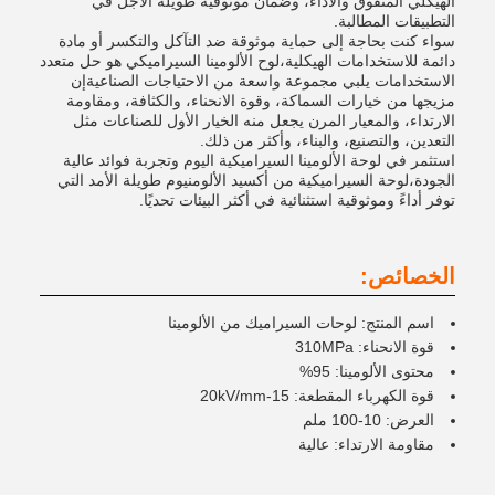
الهيكلي المتفوق والأداء، وضمان موثوقية طويلة الأجل في
التطبيقات المطالبة.
سواء كنت بحاجة إلى حماية موثوقة ضد التآكل والتكسر أو مادة
دائمة للاستخدامات الهيكلية،لوح الألومينا السيراميكي هو حل متعدد
الاستخدامات يلبي مجموعة واسعة من الاحتياجات الصناعيةإن
مزيجها من خيارات السماكة، وقوة الانحناء، والكثافة، ومقاومة
الارتداء، والمعيار المرن يجعل منه الخيار الأول للصناعات مثل
التعدين، والتصنيع، والبناء، وأكثر من ذلك.
استثمر في لوحة الألومينا السيراميكية اليوم وتجربة فوائد عالية
الجودة،لوحة السيراميكية من أكسيد الألومنيوم طويلة الأمد التي
توفر أداءً وموثوقية استثنائية في أكثر البيئات تحديًا.
الخصائص:
اسم المنتج: لوحات السيراميك من الألومينا
قوة الانحناء: 310MPa
محتوى الألومينا: 95%
قوة الكهرباء المقطعة: 15-20kV/mm
العرض: 10-100 ملم
مقاومة الارتداء: عالية