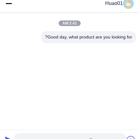
Huao01
احصل على أفضل سعر
احصل على أفضل سعر
2:41 AM
Good day, what product are you looking for?
Zibo Huao New Materials Co., Ltd.
baile@huaomaterial.com
86-186-15146380
لا.1208، طريق ليوكان، منطقة التكنولوجيا العالية، زيبو، شاندونغ،
الصين، 255000
الصين جودة جيدة البلاط السيراميكي من الألومينا المورد. حقوق
الطبع والنشر © 2024-2026 Zibo Huao New Materials Co., Ltd.