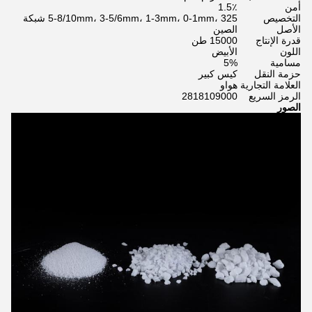
أمن
1.5٪
التخصيص
5-8/10mm، 3-5/6mm، 1-3mm، 0-1mm، 325 شبكة
الأصل
الصين
قدرة الإنتاج
15000 طن
اللون
الأبيض
مسامية
5%
حزمة النقل
كيس كبير
العلامة التجارية
هواو
الرمز السريع
2818109000
الصور