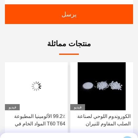
يرسل
منتجات مماثلة
فيديو
فيديو
الكوروندوم اللوحي لصناعة
99.2٪ الألومينيا المطبوعة
الصلب المقاوم للنيران
T60 T64 المواد الخام في
السيراميكية البتروكيماويات
فرن القوس الكهربائي