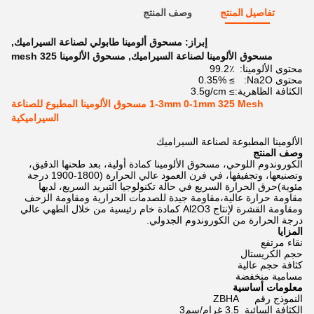
تفاصيل المنتج
وصف المنتج
إبراز:
مسحوق ألومينا طابولي لصناعة السيراميك
,
مسحوق الألومينا لصناعة السيراميك
,
مسحوق الألومينا 325 mesh
محتوى الألومينا:
99.2٪
محتوى Na2O:
≥ 0.35%
الكثافة الظاهرية:
≥ 3.5g/cm
1-3mm 0-1mm 325 Mesh مسحوق الألومينا المطبوع للصناعة
السيراميكية
الألومينا المطبوعة لصناعة السيراميك
وصف المنتج
الكوروندوم اللوحي، مسحوق الألومينا كمادة أولية، بعد طحنها الدقيق،
وتصنيعها، وتجفيفها، في فرن العمود عالي الحرارة (1800-1900 درجة
مئوية)حرق الحرارة السريع في حالة تكنولوجيا التبريد السريع، لديها
مقاومة حرارة عالية،مقاومة جيدة للصدمات الحرارية ومقاومة الزحف
ومقاومة القشرة لإنتاج Al2O3 كمادة خام رئيسية من خلال الطهي عالي
درجة الحرارة من الكوروندوم الجدولي.
المزايا
نقاء مرتفع
حجم الكريستال
كثافة حجم عالية
مسامية منخفضة
معلومات أساسية
النموذج رقم
ZBHA
الكثافة السائبة
3.5 غرام/سم3