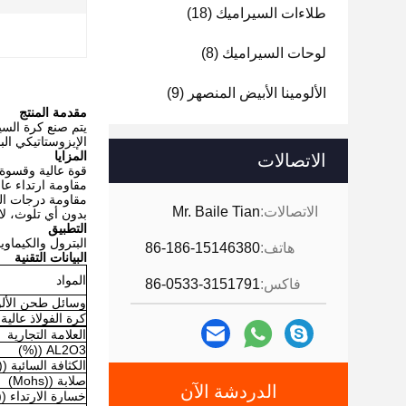
طلاءات السيراميك
(18)
ا
لوحات السيراميك
(8)
الألومينا الأبيض المنصهر
(9)
مقدمة المنتج
يتم صنع كرة السير
الإيزوستاتيكي الب
المزايا
الاتصالات
قوة عالية وقسوة 
مقاومة ارتداء عا
مقاومة درجات الح
الاتصالات:
Mr. Baile Tian
بدون أي تلوث، لا
التطبيق
البترول والكيماوي
هاتف:
86-186-15146380
البيانات التقنية
المواد
فاكس:
86-0533-3151791
وسائل طحن الألوم
كرة الفولاذ عالية
العلامة التجارية
AL2O3 ((%)
الكثافة السائبة ((g/cm3)
صلابة ((Mohs)
الدردشة الآن
خسارة الارتداء (