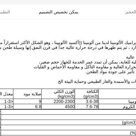
لحجم:
يمكن تخصيص التصميم
التطبي
اميك الألومينا لدينا من ألومينا ((أكسيد الألومينا ، وهو الشكل الأكثر استقرارا
ارد ، ثم يتم طهرها في درجة حرارة عالية جداً في فرن النفق.إنها وسيلة طحن مث
عالية
لية للغاية، يمكن أن تمدد عمر الخدمة للجهاز حجم صغير،
رارة العالية و مقاومة التآكل و مقاومة الأحماض و القليات
 تأثير على جودة مواد الطحن.
ات والأسمدة والغاز الطبيعي وحماية البيئة الخ
الكثافة
الوزن الكلي
صلابة موه
معدل ا
(kg/cm3)
(g/cm3)
ينا
3.6-38
2200-2300
9
<1-3
 الكروم
7.6-78
4500
6.8
<1-3
2
2
60
9
(%)
15