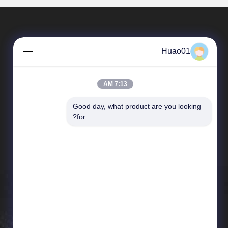
Huao01
7:13 AM
Good day, what product are you looking 
المنتجات
for?
البلاط السيراميكي من الألومينا
ألواح سيراميك الألومينا
الطوب السيراميكي من الألومينا
الألومينا المطبوعة
الألومينا المكلس