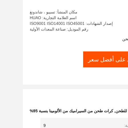
مكان المنشأ: تسيبو ، شاندونغ
اسم العلامة التجارية: HUAO
إصدار الشهادات: ISO9001 ISO14001 ISO45001
رقم الموديل: صناعة المعدات الأولية
حن
على أفضل سعر
ا للطحن
,
كرات طحن من السيراميك من الألومينا بنسبة 95%
ة:
9