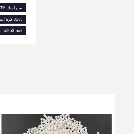
سيراميك ZTA,وسائل طحن الألومينا,الكرة المقاومة للتآكل
92% كرة السيراميك من الألومينا,كرة السيراميكية من الألومينا للطحن,كرات طحن من السيراميك من الألومينا بنسبة 95%
t al2o3 ball