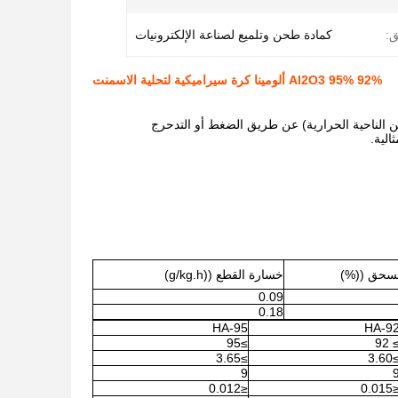
ق:
كمادة طحن وتلميع لصناعة الإلكترونيات
92% 95% Al2O3 ألومينا كرة سيراميكية لتحلية الاسمنت
ً من الناحية الحرارية) عن طريق الضغط أو التدحرج
الية.
لسحق ((%)
خسارة القطع ((g/kg.h)
0.09
0.18
HA-95
HA-9
≥95
≥ 9
≥3.65
≥3.
9
≤0.012
≤0.0