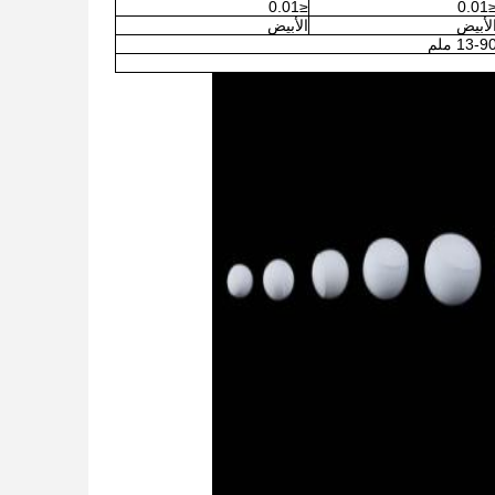
≤0.01
≤0.
لأبيض
الأبيض
13-9 ملم