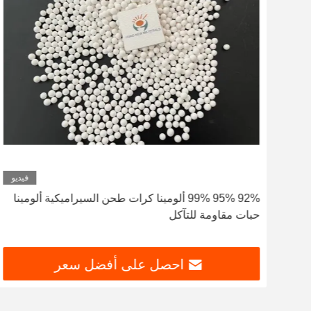
ديو
فيديو
92% 95% 99% ألومينا كرات طحن السيراميكية ألومينا
حبات مقاومة للتآكل
احصل على أفضل سعر