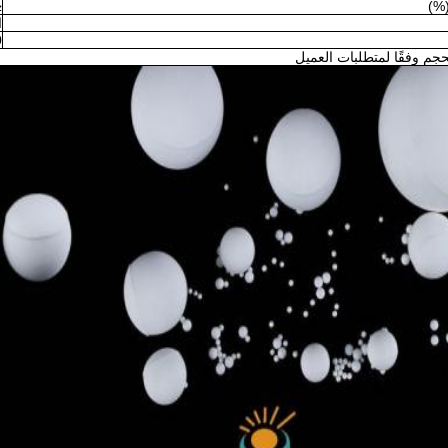
(%)
01
ا
0
م وفقًا لمتطلبات العميل