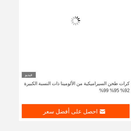
فيديو
كرات طحن السيراميكية من الألومينا ذات النسبة الكبيرة
92% 95% 99%
الزير
احصل على أفضل سعر