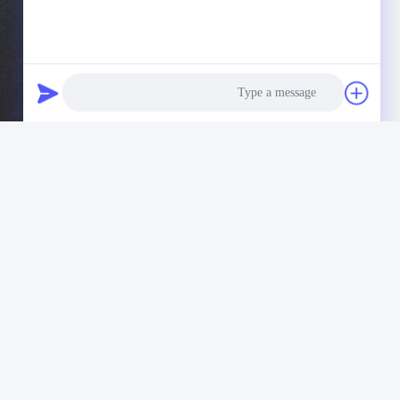
Photo
Video Call
Audio Call