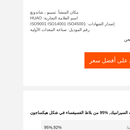
مكان المنشأ: تسيبو ، شاندونغ
اسم العلامة التجارية: HUAO
إصدار الشهادات: ISO9001 ISO14001 ISO45001
رقم الموديل: صناعة المعدات الأولية
حن
على أفضل سعر
,
95% من بلاط الفسيفساء في شكل هيكساجون
ا:
92%,95%