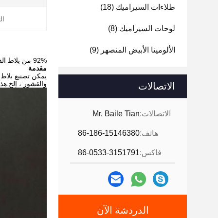
طلاءات السيراميك
(18)
ال
لوحات السيراميك
(8)
الألومينا الأبيض المنصهر
(9)
92% من بلاط الفسيفساء ذو الشكل السادس
مقدمة
يمكن تصنيع بلاط 
والقشور ، إلخ.هذا
الاتصالات
الاتصالات:
Mr. Baile Tian
هاتف:
86-186-15146380
فاكس:
86-0533-3151791
الدردشة الآن