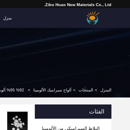
Zibo Huao New Materials Co., Ltd.
منزل
المنزل
>
المنتجات
>
ألواح سيراميك الألومينا
>
92% 95% ألومينا لوحات السيراميك شكل هكساجون بلاط الفسيفساء
الفئات
البلاط السيراميكي من الألومينا