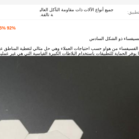
جميع أنواع الآلات ذات مقاومة التآكل العالي
تطبيق:
ة تالفة.
92% 95% ألومينا لوحات السيراميك شكل هكساجون بلاط الفسيفساء
الفسيفساء من هواو حسب احتياجات العملاء وهي حل مثالي لتغطية المناطق عالي
 يوفر الحماية للتطبيقات باستخدام البلاطات الكبيرة القياسية التي هي غير عملية