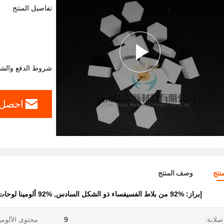
تفاصيل المنتج
شروط الدفع والش
احصل 
نتج
وصف المنتج
إبراز:
92% من بلاط الفسيفساء ذو الشكل السادس
,
92% ألومينا لوحات السيراميك
صلابة:
9
محتوى الألومين