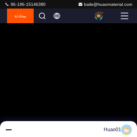
86-186-15146380
baile@huaomaterial.com
محادثة
Huao01