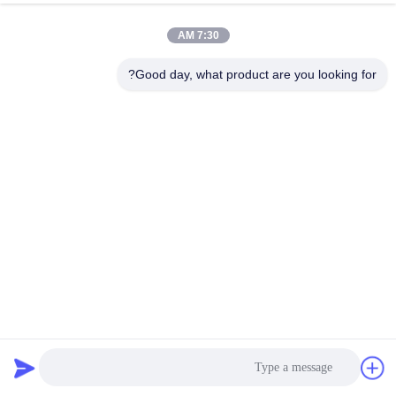
7:30 AM
Good day, what product are you looking for?
92% 95% و ZTA السلسلة السيراميكية ملابس الغطاء
السيراميكي الألومينا
طلاءات السيراميك
2025-04-14
7 الرؤى