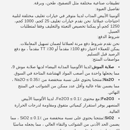
تطبيقات صناعية مختلفة مثل التصفيح، طحن، وبرقة.
تفاصيل العبوة:
ألومينا الأبيض المذاب لدينا متوفر في خيارات تغليف مختلفة لتلبية
احتياجات عملائنا. نحن نقدم خيارات تغليف 25 كجم، 1000 كجم،
1250 كجم،أو يمكننا تخصيص التعبئة والتغليف وفقا لمتطلبات
العميل.
شروط الدفع:
نحن نقدم شروط دفع مرنة لعملائنا لضمان تسهيل المعاملات.
يمكن للعملاء اختيار دفع 100٪ مقدماً أو 30٪ TT مقدماً ، مع دفع
الرصيد قبل التسليم.
مواصفات المنتج:
صلابة الموش:
لدينا الألومينا المذابة البيضاء لديها صلابة موش 9،
مما يجعلها واحدة من أصعب المواد الهشاشة المتاحة في السوق.
Na2O:
منتجنا يحتوي على نسبة منخفضة من Na2O ≤ 0.35٪ ،
مما يضمن نقاء عالية وأقل عدد ممكن من الشوائب في المنتج
النهائي.
Fe2O3:
مع محتوى Fe2O3 ≤ 0.1٪، لدينا الألومينا الأبيض
المنصهر يوفر استقرار كيميائي متفوق ومقاومة لدرجات الحرارة
العالية.
SiO2:
منتجنا يحتوي على نسبة منخفضة من SiO2 ≤ 0.1٪ ، مما
يضمن الحد الأدنى من الشوائب والنقاء العالي ، مما يجعله مناسبًا