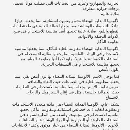
الحارقة والصهاريج وغيرها من الصناعات التي تتطلب موادًا تتحمل
درجات حرارة متطرفة.
صلابة عالية
الألومينا المذابة البيضاء تشتهر بقسوة استثنائية، مما يجعلها خيارًا
شائعًا للتطبيقات الهشاشة.مما يجعلها فعالة للغاية في طحنتطبيقات
القطع واللمع. صلابة عالية تجعلها أيضا مناسبة للاستخدام في صنع
الأدوات الدقيقة والأدوات.
مقاومة التآكل
الألومينا المذابة البيضاء مقاومة للغاية للتآكل، مما يجعلها مناسبة
للاستخدام في البيئات القاسية.مما يجعلها مثالية للاستخدام في
الصناعات الكيميائية والبتروكيماويةكما أنها مقاومة للمياه، مما
يجعلها مناسبة للاستخدام في التطبيقات البحرية.
اللون الأبيض
كما يوحي الاسم، الألومينا المذابة البيضاء لها لون أبيض نقي، مما
يجعلها مطلوبة للغاية في الصناعات حيث النقاء والنظافة
ضرورية.لونه الأبيض يجعله أيضا مناسبة للاستخدام في التطبيقات
حيث الجمالية حاسمة، مثل في إنتاج السيراميك والزجاج.
الاستنتاج
بشكل عام، الألومينا المذابة البيضاء هي مادة متعددة الاستخدامات
ومطلوبة للغاية ذات خصائص استثنائية.ومقاومة التآكل تجعلها
مناسبة للاستخدام في مجموعة واسعة من التطبيقاتسواء في
الصناعات الحارقة أو الصهاريج أو المواد الهشاشة أو الصناعات
الأخرى ، الألومينا المذابة البيضاء هي خيار موثوق وكفء لاحتياجات