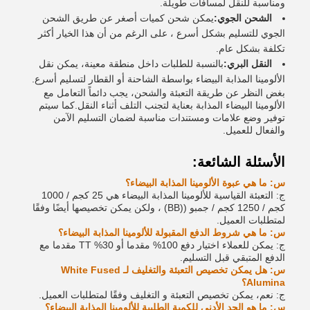
ومناسبة للنقل لمسافات طويلة.
الشحن الجوي:
يمكن شحن كميات أصغر عن طريق الشحن
الجوي للتسليم بشكل أسرع ، على الرغم من أن هذا الخيار أكثر
تكلفة بشكل عام.
النقل البري:
بالنسبة للطلبات داخل منطقة معينة، يمكن نقل
الألومينا المذابة البيضاء بواسطة الشاحنة أو القطار لتسليم أسرع.
بغض النظر عن طريقة التعبئة والشحن، يجب دائماً التعامل مع
الألومينا البيضاء المذابة بعناية لتجنب التلف أثناء النقل.كما سيتم
توفير وضع علامات ومستندات مناسبة لضمان التسليم الآمن
والفعال للعميل.
الأسئلة الشائعة:
س: ما هي عبوة الألومينا المذابة البيضاء؟
ج: التعبئة القياسية للألومينا المذابة البيضاء هي 25 كجم / 1000
كجم / 1250 كجم / جمبو ((BB) ، ولكن يمكن تخصيصها أيضًا وفقًا
لمتطلبات العميل.
س: ما هي شروط الدفع المقبولة للألومينا المذابة البيضاء؟
ج: يمكن للعملاء اختيار دفع 100% مقدما أو 30% TT مقدما مع
الدفع المتبقي قبل التسليم.
س: هل يمكن تخصيص التعبئة والتغليف لـ White Fused
Alumina؟
ج: نعم، يمكن تخصيص التعبئة و التغليف وفقًا لمتطلبات العميل.
س: ما هو الحد الأدنى للكمية الطلبية للألومينا المذابة البيضاء؟