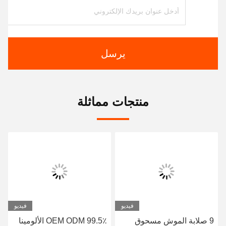
يرسل
منتجات مماثلة
فيديو
فيديو
9 صلابة الموش مسحوق
OEM ODM 99.5٪ الألومينا