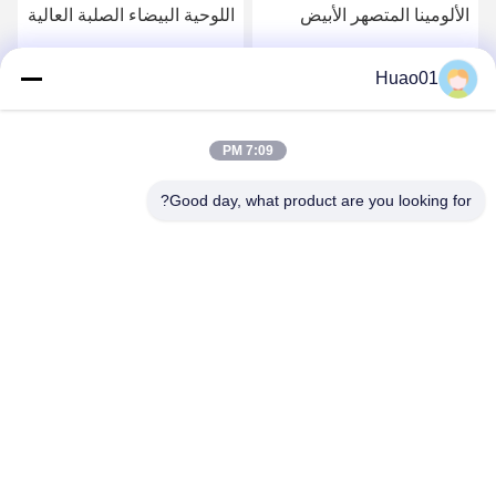
الألومينا المتصهر الأبيض
اللوحية البيضاء الصلبة العالية
لمعالجة الدقة العالية
مطحنة
Huao01
احصل على أفضل سعر
احصل على أفضل سعر
7:09 PM
Good day, what product are you looking for?
Zibo Huao New Materials Co., Ltd.
baile@huaomaterial.com
86-186-15146380
لا.1208، طريق ليوكان، منطقة التكنولوجيا العالية، زيبو، شاندونغ،
الصين، 255000