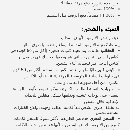
نحن نقدم شروط دفع مرنة لعملائنا:
100% مقدماً
30% TT مقدماً، دفع الرصيد قبل التسليم
التعبئة والشحن:
تعبئة وشحن الألومينا الأبيض المذاب
يتم عادةً تعبئة الألومينا المذابة البيضاء وشحنها بالطرق التالية:
الحقائب:
عادة ما يتم تعبئة كميات صغيرة (أقل من 50 كجم) في
أكياس البولي إيثيلين ، والتي يتم وضعها بعد ذلك في براميل أو
أكياس ألياف أكبر للحماية أثناء الشحن.
كيس كبير:
غالبًا ما يتم تعبئة الكميات السائبة (أكثر من 50 كجم)
في حاويات السائبة المتوسطة المرنة (FIBCs) أو "الأكياس
الكبيرة" من أجل سهولة التعامل والنقل.
حاويات:
بالنسبة للطلبات الكبيرة ، يمكن تجميع الألومينا المذابة
البيضاء على لوحات خشبية وتغليفها بشكل متقلص للحماية
الإضافية خلال الشحن.
قد تختلف طرق الشحن تبعاً لكمية الطلب وجهته، ولكن الخيارات
الشائعة تشمل:
الشحن البحري:
هذه هي الطريقة الأكثر شيوعًا للشحن لكميات
كبيرة من الألومينا الأبيض المنصهر ، لأنها فعالة من حيث التكلفة