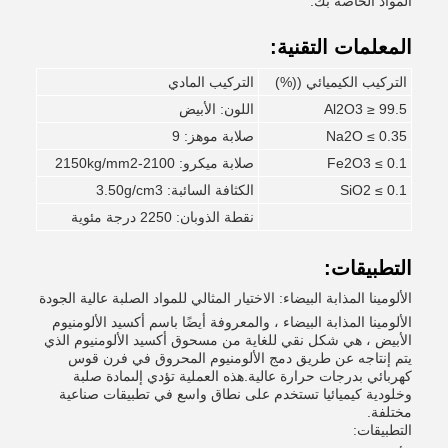
المواد الخاصة بك.
المعلمات التقنية:
التركيب الكيميائي ((%)
التركيب المادي
Al2O3 ≥ 99.5
اللون: الأبيض
Na2O ≤ 0.35
صلابة موهز: 9
Fe2O3 ≤ 0.1
صلابة ميكرو: 2100-2150kg/mm2
SiO2 ≤ 0.1
الكثافة السائبة: 3.50g/cm3
نقطة الذوبان: 2250 درجة مئوية
التطبيقات:
الألومينا المذابة البيضاء: الاختيار المثالي للمواد الصلبة عالية الجودة
الألومينا المذابة البيضاء ، والمعروفة أيضًا باسم أكسيد الألومنيوم
الأبيض ، هي شكل نقي للغاية من مسحوق أكسيد الألومنيوم الذي
يتم إنتاجه عن طريق دمج الألومنيوم المحروق في فرن قوس
كهربائي بدرجات حرارة عالية.هذه العملية تؤدي إلىمادة صلبة
وخلودية كيميائيا تستخدم على نطاق واسع في تطبيقات صناعية
مختلفة.
التطبيقات: