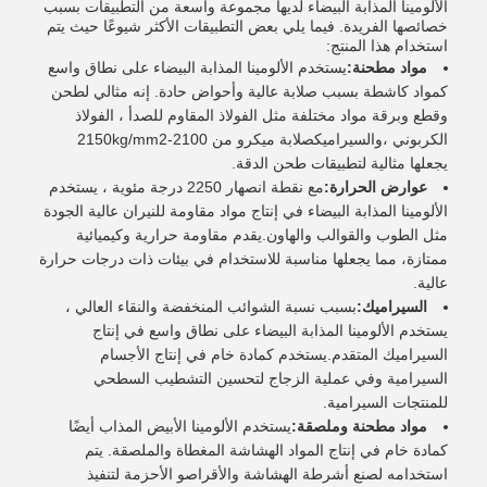
الألومينا المذابة البيضاء لديها مجموعة واسعة من التطبيقات بسبب
خصائصها الفريدة. فيما يلي بعض التطبيقات الأكثر شيوعًا حيث يتم
استخدام هذا المنتج:
مواد مطحنة:
يستخدم الألومينا المذابة البيضاء على نطاق واسع
كمواد كاشطة بسبب صلابة عالية وأحواض حادة. إنه مثالي لطحن
وقطع وبرقة مواد مختلفة مثل الفولاذ المقاوم للصدأ ، الفولاذ
الكربوني ،والسيراميكصلابة ميكرو من 2100-2150kg/mm2
يجعلها مثالية لتطبيقات طحن الدقة.
عوارض الحرارة:
مع نقطة انصهار 2250 درجة مئوية ، يستخدم
الألومينا المذابة البيضاء في إنتاج مواد مقاومة للنيران عالية الجودة
مثل الطوب والقوالب والهاون.يقدم مقاومة حرارية وكيميائية
ممتازة، مما يجعلها مناسبة للاستخدام في بيئات ذات درجات حرارة
عالية.
السيراميك:
بسبب نسبة الشوائب المنخفضة والنقاء العالي ،
يستخدم الألومينا المذابة البيضاء على نطاق واسع في إنتاج
السيراميك المتقدم.يستخدم كمادة خام في إنتاج الأجسام
السيرامية وفي عملية الزجاج لتحسين التشطيب السطحي
للمنتجات السيرامية.
مواد مطحنة وملصقة:
يستخدم الألومينا الأبيض المذاب أيضًا
كمادة خام في إنتاج المواد الهشاشة المغطاة والملصقة. يتم
استخدامه لصنع أشرطة الهشاشة والأقراصو الأحزمة لتنفيذ