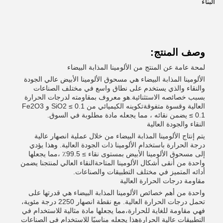
البناء
وصف المنتج:
لمحة عامة عن المنتج من الألومينا المذابة البيضاء
الألومينا المذابة البيضاء هي مسحوق الألومينا الأبيض عالي الجودة
والنقاء والذي يستخدم على نطاق واسع في مختلف الصناعات
بسبب خصائصه الاستثنائية.هو معروف بمقاومته لدرجات الحرارة
العالية وقسوة متفوقةتكوينه الكيميائي من SiO2 ≤ 0.1 و Fe2O3
≤ 0.1 يضمن نقائه ، مما يجعله مادة مطلوبة في السوق.
النقاء والجودة العالية
يتم إنتاج الألومينا المذابة البيضاء من خلال عملية انصهار عالية
درجة الحرارة باستخدام الألومينا ذات الجودة العالية. وهذا يؤدي
إلى مسحوق الألومينا الأبيض بمستوى نقاء ≥ 99.5٪ ،مما يجعلها
واحدة من أنقى أشكال الألومينا المتاحةالنقاء العالي لمنتجنا يضمن
أدائه المتميز في مختلف التطبيقات والصناعات.
مقاومة درجات الحرارة العالية
واحدة من أهم خصائص الألومينا المذابة البيضاء هي قدرتها على
تحمل درجات الحرارة العالية. مع نقطة انصهار 2250 درجة مئوية،
فهي مقاومة للغاية للحرارة،مما يجعلها مادة مثالية للاستخدام في
التطبيقات عالية الحرارةهذا يجعله مناسبًا للاستخدام في الصناعات