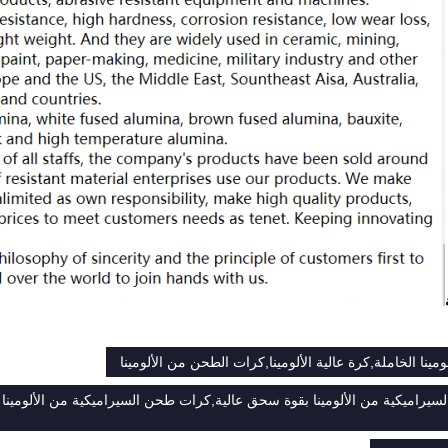
مينا الخاملة,كرة عالية الألومينا,كرات الطحن من الألومينا
راميكية من الألومينا بقوة سحق عالية,كرات طحن السيراميكية من الألومينا عا