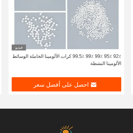
فيديو
92٪ 95٪ 99٪ 99٪ 99.5٪ كرات الألومينا الخاملة الوسائط
الألومينا النشطة
احصل على أفضل سعر