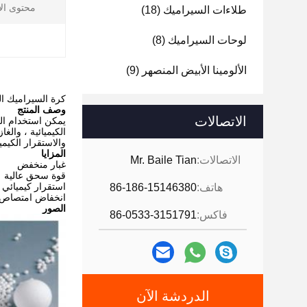
محتوى الأل
طلاءات السيراميك
(18)
لوحات السيراميك
(8)
ا
الألومينا الأبيض المنصهر
(9)
كرة السيراميك ال
وصف المنتج
الاتصالات
يمكن استخدام الك
الكيميائية ، وال
والاستقرار الكيم
المزايا
الاتصالات:
Mr. Baile Tian
غبار منخفض
قوة سحق عالية
استقرار كيميائي 
هاتف:
86-186-15146380
انخفاض امتصاص ا
الصور
فاكس:
86-0533-3151791
الدردشة الآن