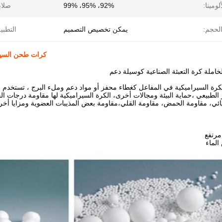
ومينا:
92%، 95%، 99%
صلاب
لحجم:
يمكن تخصيص التصميم
التطبي
كرات طحن السيرا
خاملة كرة التعبئة الصناعية كوسيلة دعم
رة السيراميكية في المفاعل كغطاء محفز أو مواد دعم وملء البرج ، تستخدم عل
غاز الطبيعي ،حماية البيئة ومجالات أخرى، الكرة السيراميكية لها مقاومة درجات 
يائي، مقاومة الحمض، مقاومة القلي،مقاومة بعض المذيبات العضوية ومزايا أخر
مرتفع
لماء