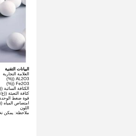
البيانات التقنية
العلامة التجارية
AL2O3 ((%)
Fe2O3 ((%)
الكثافة السائبة ((g/cm3)
كثافة التعبئة ((غ/س
قوة ضغط الوحدة ((mm/N
امتصاص المياه ((
اللون
ملاحظة: يمكن تخ