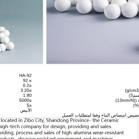
HA-92
≥ 92
≤0.2
≥3.20
م3)
1.80
13)
≥5000
%)
≤5
الأبيض
صيص امتصاص الماء وفقا لمتطلبات العميل