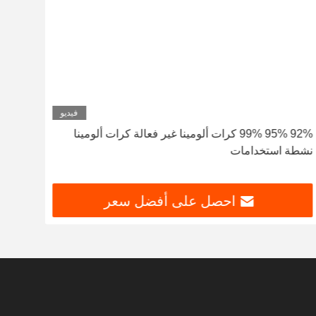
فيديو
92% 95% 99% كرات ألومينا غير فعالة كرات ألومينا
نشطة استخدامات
مواد
احصل على أفضل سعر