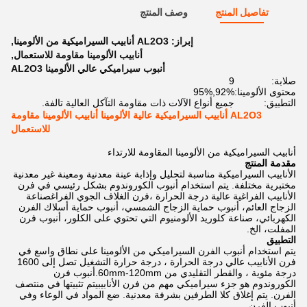
تفاصيل المنتج
وصف المنتج
إبراز:
AL2O3 أنابيب السيراميكية من الألومينا
,
أنابيب الألومينا مقاومة للاستعمال
,
أنبوب سيراميكي عالي الألومينا AL2O3
صلابة:
9
محتوى الألومينا:
92%,95%
التطبيق:
جميع أنواع الآلات ذات مقاومة التآكل العالية تالفة.
AL2O3 أنابيب السيراميكية عالية الألومينا أنابيب الألومينا مقاومة
للاستعمال
أنابيب السيراميكية من الألومينا المقاومة للارتداء
مقدمة المنتج
الأنابيب السيراميكية مناسبة لتحليل وإذابة عينة معدنية ومعينة غير معدنية
مختبرية مختلفة. يتم استخدام أنبوب الكوروندوم بشكل رئيسي في فرن
الأنابيب الفراغية عالية درجة الحرارة ،فرن الغلاف الجوي الفراغصناعة
الزجاج العائم، أنبوب حماية الزجاج الشمسي، أنبوب حماية أسلاك الفرن
الكهربائي، صناعة كلوريد الألومنيوم التي تحتوي على الكلور، أنبوب فرن
المفلت، الخ.
التطبيق
يتم استخدام أنبوب الفرن السيراميكي من الألومينا على نطاق واسع في
فرن الأنابيب عالي درجة الحرارة ، درجة حرارة التشغيل تصل إلى 1600
درجة مئوية ، والقطر التقليدي من 60mm-120mm.أنبوب فرن
الكوروندوم هو جزء سيراميكي مهم من فرن الأنابيبيتم تثبيتها في منتصف
الفرن. يتم إغلاق كلا الطرفين بشرفة معدنية. ضع المواد في الوعاء وفي
أنبوب الفرن.