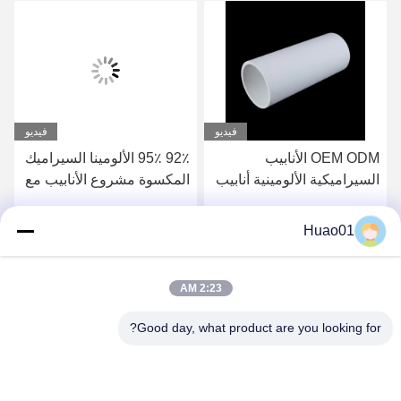
فيديو
فيديو
OEM ODM الأنابيب
92٪ 95٪ الألومينا السيراميك
السيراميكية الألومينية أنابيب
المكسوة مشروع الأنابيب مع
سيكلون لينر القسوة العالية
مقاومة للآثار
Huao01
احصل على أفضل سعر
احصل على أفضل سعر
2:23 AM
Good day, what product are you looking for?
Zibo Huao New Materials Co., Ltd.