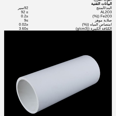
البيانات التقنية
البند/المنتج
92سير
≥ 92
AL2O3
≤0.2
Fe2O3 ((%)
صلابة موهز
≥9
امتصاص المياه ((%)
≤0.02
الكثافة الكبيرة ((g/cm3)
≥3.60