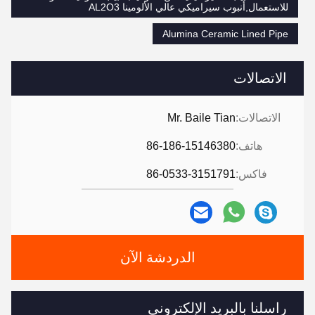
للاستعمال,أنبوب سيراميكي عالي الألومينا AL2O3
Alumina Ceramic Lined Pipe
الاتصالات
الاتصالات:
Mr. Baile Tian
هاتف:
86-186-15146380
فاكس:
86-0533-3151791
الدردشة الآن
راسلنا بالبريد الإلكتروني