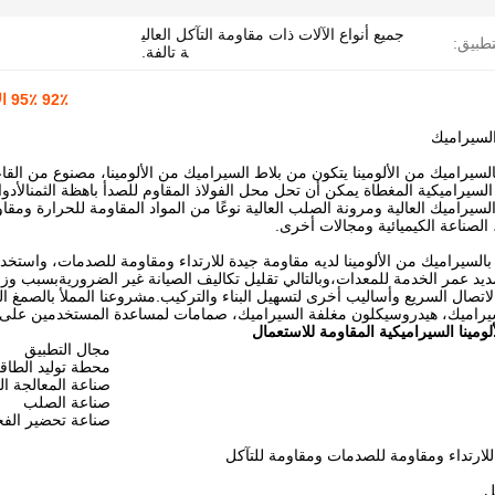
جميع أنواع الآلات ذات مقاومة التآكل العالي
تطبيق:
ة تالفة.
92٪ 95٪ الألومينا السيراميك المكسوة مشروع الأنابيب مع مقاومة للآثار
السيراميك
السيراميك من الألومينا يتكون من بلاط السيراميك من الألومينا، مصنوع من الق
السيراميكية المغطاة يمكن أن تحل محل الفولاذ المقاوم للصدأ باهظة الثمنالأدوات
السيراميك العالية ومرونة الصلب العالية نوعًا من المواد المقاومة للحرارة ومق
 الصناعة الكيميائية ومجالات أخرى.
السيراميك من الألومينا لديه مقاومة جيدة للارتداء ومقاومة للصدمات، واستخدام
يد عمر الخدمة للمعدات،وبالتالي تقليل تكاليف الصيانة غير الضروريةبسبب وزنها
والاتصال السريع وأساليب أخرى لتسهيل البناء والتركيب.مشروعنا المملأ بالصمغ 
راميك، هيدروسيكلون مغلفة السيراميك، صمامات لمساعدة المستخدمين على
ومينا السيراميكية المقاومة للاستعمال
مجال التطبيق
محطة توليد الطاق
صناعة المعالجة ال
صناعة الصلب
صناعة تحضير الف
للارتداء ومقاومة للصدمات ومقاومة للتآكل
ل