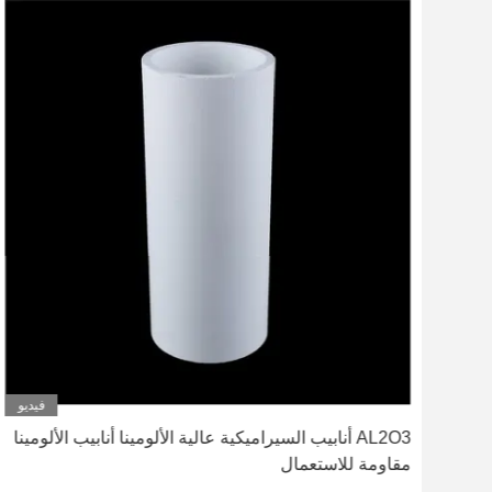
ديو
فيديو
يب
AL2O3 أنابيب السيراميكية عالية الألومينا أنابيب الألومينا
مقاومة للاستعمال