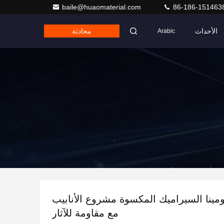
baile@huaomaterial.com
86-186-151463
الأحداث
محادثة
Arabic
95 الألومينا السيراميك المكسوة مشروع الأنابيب
مع مقاومة للآثار