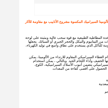
اعدة المطاطية الطبيعية مع قوة سحب عالية ومثبتة على لوحة
 من التيتانيوم والنيكل والحجر الجيري أو السبائك. يجعلها
اومة للتآكل.الذي يستخدم على نطاق واسع في توليد الكهرباء،
 الغطاء السيراميكي المقاوم للارتداء من الألومينا، يمكن
 الخفيف وأداء اللحام الجيد. وبالتالي ، يمكن استخدام
السيراميكي يتضمن أنبوب الأسلاك السيراميكية، الكوع،
 الحصول على أقصى كفاءة من المعدات.
ة
معدنية
حم