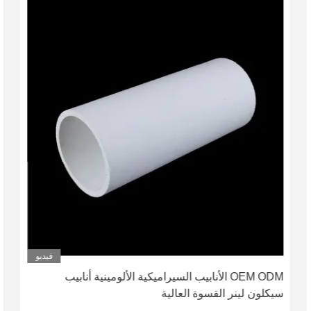
فيديو
OEM ODM الأنابيب السيراميكية الألومينية أنابيب
سيكلون لينر القسوة العالية