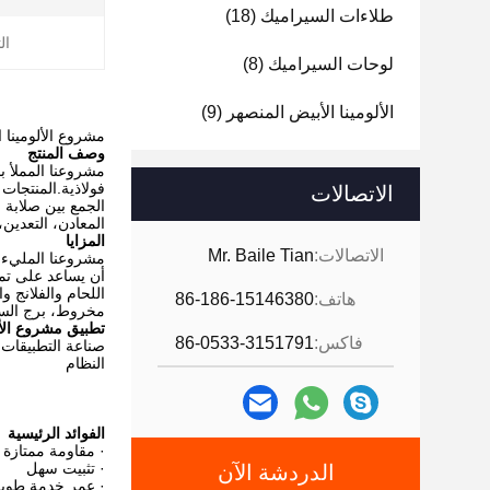
طلاءات السيراميك
(18)
ال
لوحات السيراميك
(8)
الألومينا الأبيض المنصهر
(9)
مشروع الألومينا 
وصف المنتج
مشروعنا المملأ ب
فولاذية.المنتجات 
الاتصالات
الجمع بين صلابة 
المعادن، التعدين،
المزايا
الاتصالات:
Mr. Baile Tian
مشروعنا المليء ب
أن يساعد على تمد
اللحام والفلانج 
هاتف:
86-186-15146380
مخروط، برج السي
تطبيق مشروع الأل
فاكس:
86-0533-3151791
صناعة التطبيقات
النظام
الفوائد الرئيسية
· مقاومة ممتازة 
· تثبيت سهل
الدردشة الآن
· عمر خدمة طوي