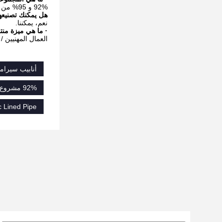
92% و 95% من السيراميك الألومينا، غطاء كربيد السيليكون
هل يمكنك تصنيعه
نعم، يمكننا.
· ما هي ميزة منتج
العمال المهنيين / المهر
أنابيب سيرامي
92% مشروع السيراميك المكسو من الألومينا,المقاومة للصدمات من الأنابيب الملفوفة بالألومنيوم,أنابيب مغلفة بألمينا بنسبة 95%
 Lined Pipe