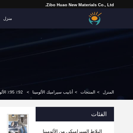
Zibo Huao New Materials Co., Ltd.
منزل
المنزل
>
المنتجات
>
أنابيب سيراميك الألومينا
>
92٪ 95٪ الألومينا السيراميك المكسوة مشروع الأنابيب مع مقاومة للآثار
الفئات
البلاط السيراميكي من الألومينا