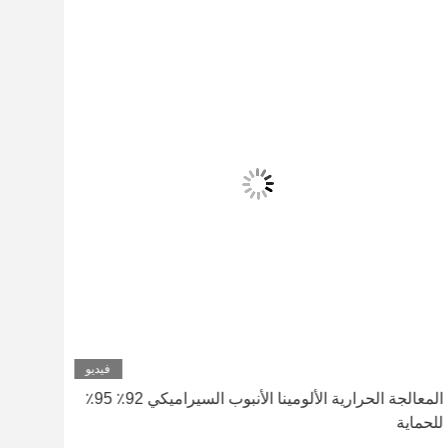
فيديو
المعالجة الحرارية الألومينا الأنبوب السيراميكي 92٪ 95٪
للحماية
مش قو