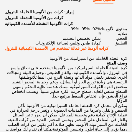
إبراز:
كرات من الألومينا الخاملة للبترول
,
كرات من الألومينا النشطة للبترول
,
كرات الألومينا النشطة للأسمدة الكيميائية
محتوى الألومينا:
92%، 95%، 99%
صلابة:
9
الحجم:
يمكن تخصيص التصميم
التطبيق:
كمادة طحن وتلميع لصناعة الإلكترونيات
كرات ألومينا غير فعالة تستخدم في الأسمدة الكيميائية للبترول
كرة التعبئة الخاملة من السيراميك من الألومينا
وصف المنتج
كرة التعبئة الخاملة السيراميكية من الألومينا تستخدم على نطاق واسع
في البترول، والأسمدة الكيميائية، والغاز الطبيعي، وحماية البيئة ومجالات
أخرى،كمحفز يغطي مواد الدعم وتعبئة البرج في المفاعلاتوظيفتها
الرئيسية هي زيادة توزيع الغاز أو السائل، ودعم وحماية المحفز النشط
منخفض القوة.الكرات السيراميكية تمتلك هندسة عالية التحكم وتنتهي
السطح سلس للغاية. سطح حزمة الكرة صغير نسبياً. وبسبب انخفاض
فراغ الحشو، فإن انخفاض الضغط مرتفع جداً.
المزايا
يمكن أن تتحمل كرة التعبئة الخاملة السيراميكية من الألومينا تآكل
الحمض والقلي وغيرها من المذيبات العضوية ، وتغير درجة الحرارة في
عملية الإنتاج.كمادة دعم وتغطية للمفاعل، يمكن أن يعزز تأثير السائل
والغاز في المفاعل على المحفز ويحمي المحفز. العديد من كرات التعبئة
الخاملة من السيراميك الألومينا تظهر صلابة أكبر بكثير من كرات الصلب
،مما يؤدي إلى حياة أطول وتحسين الموثوقيةيمكننا أن نقدم لك مواصفات