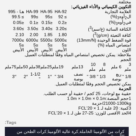
مختلفة.
التكوين الكيميائي والأداء الفيزيائي:
العلامة التجارية
HA-92
HA-95
HA-99
هـا - 995
ال
أوه
(%)
≥ 99.5
≥99
≥95
≥ 92
3
2
في
أوه
(%)
≤0.05
≤0.1
≤0.15
≤0.2
3
2
3
≥3.60
≥3.50
≥3.40
≥3.20
الكثافة السائبة (غ/سم)
)
3
2.10
2.00
1.85
1.80
كثافة التعبئة (g/cm)
)
قوة الضغط الوحيدة (13mm/N)
≥5000
≥5500
≥6000
≥7000
امتصاص المياه (%)
≤5
≤5
≤5
≤5
اللون
الأبيض
الأبيض
الأبيض
الأبيض
ملاحظة: يمكن تخصيص امتصاص المياه وفقًا لمتطلبات العميل.
الحجم
10
8
3
6 ملم
13ملم
19ملم
25ملم
38ملم
50ملم
75ملم
ملم
ملم
ملم
ربع
نصف
1-1/2
3′′
2′′
1′′
3/4 "
3/8 "
1/3 "
1/8 "
بوصة
بوصة
"
يمكن تخصيص الحجم وفقًا لمتطلبات العميل.
الحزمة
حقيبة مع لوحات، 25 كجم / حقيبة أو حسب الطلب.
1حجم المنصة:1.0m × 1.0m × 0.1m
21000-1300kg/حزمة
3كمية: 20 علبة لـ 1 × 20'FCL
4الحد الأقصى للوزن: 25-27 طن لـ 1 × 20'FCL
Tags:
كرات من الألومينا الخاملة,كرة عالية الألومينا,كرات الطحن من