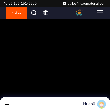
86-186-15146380
baile@huaomaterial.com
محادثة
Huao01