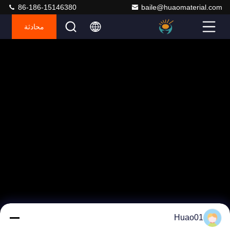
86-186-15146380
baile@huaomaterial.com
محادثة
Huao01