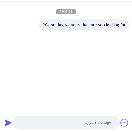
5:09 PM
Good day, what product are you looking for?
99٪ محتوى الألومينا كرات الألومينا الخاملة الكثافة السائبة
≥3.2g/Cm3 امتصاص الماء ≤5%
كرات من الألومينا الخاملة
2025-04-14
10 الرؤى