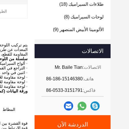
طلاءات السيراميك
(18)
الطري
لوحات السيراميك
(8)
الألومينا الأبيض المنصهر
(9)
يتم تركيب اللوحة
المعدات عن طريق 
الاتصالات
المقاومة للقطع،
سلسلة من اللوحا
· ألواح السيراميك
الاتصالات:
Mr. Baile Tian
· التراجع في ال
· اثنين في واحد م
· لوحة مقاومة لل
هاتف:
86-186-15146380
· لوحة مقاومة لل
· لوحة مقاومة لل
فاكس:
86-0533-3151791
ورقة البيانات (ك
المطاط
قوة القشرة بين 
الدردشة الآن
قوة الارتباط بين