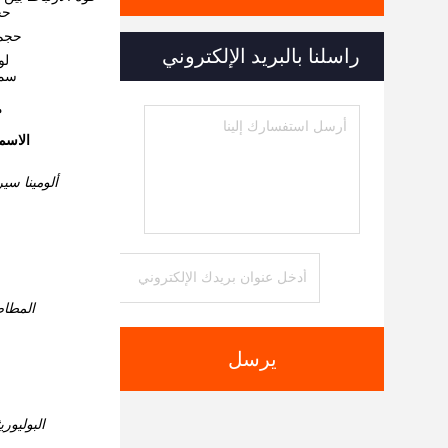
حج
حجم 
راسلنا بالبريد الإلكتروني
لو
سمك
م
الاسم
ألومينا سي
المطا
يرسل
البوليوري