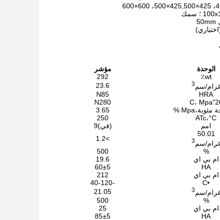
الوحدة
مؤشر
292
wt٪
3
23.6
رام/سم
N85
HRA
N280
20"C،
3.65
250
ATc،°C
امم
(في)9
50.01
>1.2
3
رام/سم
500
%
ام بي اي
19.6
60±5
HA
ام بي اي
212
-40-120
•C
3
21.05
رام/سم
500
%
ام بي اي
25
85±5
HA