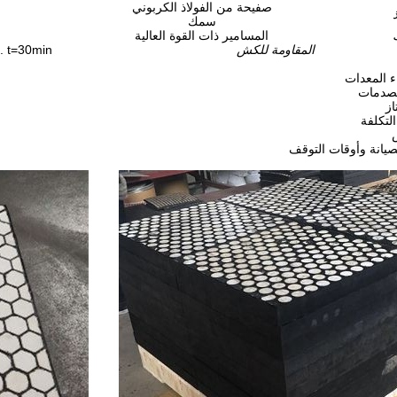
صفيحة من الفولاذ الكربوني
سمك
المسامير ذات القوة العالية
المقاومة للكش
. t=30min
ء المعدات
لصدمات
ز
لتكلفة
لصيانة وأوقات التوقف