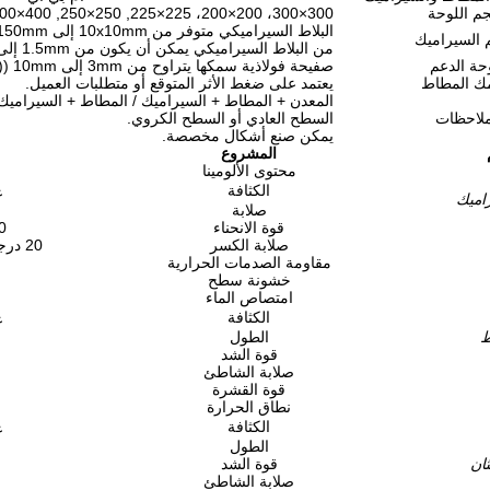
م اللوحة
300×300، 200×200، 225×225, 250×250, 400×400، 425×425,500×500، 600×600
البلاط السيراميكي متوفر من 10x10mm إلى 100x150mm ؛ سمك
السيراميك
من البلاط السيراميكي يمكن أن يكون من 1.5mm إلى 50mm
حة الدعم
صفيحة فولاذية سمكها يتراوح من 3mm إلى 10mm ((اختياري)
 المطاط
يعتمد على ضغط الأثر المتوقع أو متطلبات العميل.
المعدن + المطاط + السيراميك / المطاط + السيراميك
لاحظات
السطح العادي أو السطح الكروي.
يمكن صنع أشكال مخصصة.
المشروع
محتوى الألومينا
الكثافة
غ
راميك
صلابة
قوة الانحناء
 Mpa
صلابة الكسر
20 درجة مئوية،Mpa %
مقاومة الصدمات الحرارية
خشونة سطح
امتصاص الماء
الكثافة
غ
ط
الطول
قوة الشد
صلابة الشاطئ
قوة القشرة
نطاق الحرارة
الكثافة
غ
الطول
ثان
قوة الشد
صلابة الشاطئ