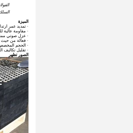
الفولاذ
السلك
الميزة
· تمديد عمر ارتدا
· مقاومة عالية ل
· عزل صوتي ممتا
· فعالة من حيث ا
· الحجم المخصص
· تقليل تكاليف ا
الصور تظهر