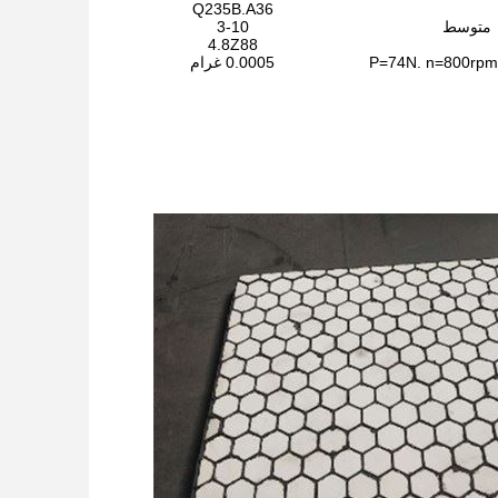
Q235B.A36
متوسط
3-10
4.8Z88
P=74N. n=800rpm
0.0005 غرام