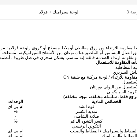
قة 3:
لوحة سيراميك + فولاذ
 المقاومة للارتداء من ورق مطاطي أو بلاط مسطح أو كروي ولوحة فولاذية من 
اتصال المسامير أو الملصق.هناك نوعان من الأسطح السيراميكية،: مسطحة وجوهري
 ومقاومة ارتداء الصدمة فائقة.إنه مناسب بشكل سحري في ظل ظروف أنظمة ن
ت المقاومة للاستعمال
ية المطاطية
قماش السريري
قاومة للارتداء / لوحة مركبة مع طبقة CN
استعمال
استعمال من البولي يوريثان
كربيد السيليكوني
مرجع فقط، سلسلة مختلفة، نتيجة مختلفة)
الخصائص المادية
الوحدات
قوة الشد
ام بي اي
تمديد الكسر
%
صلابة الشاطئ
-
كسر التشوه الدائم
%
التكوين الرئيسي
المطاط والسيراميك / المطاط والصلب
ام بي اي
 المطاط والسيراميك
ام بي اي